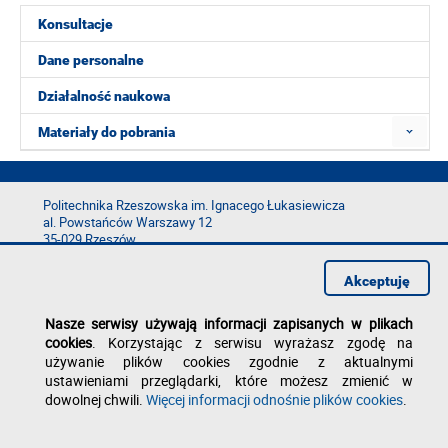
Konsultacje
Dane personalne
Działalność naukowa
Materiały do pobrania
Politechnika Rzeszowska im. Ignacego Łukasiewicza
al. Powstańców Warszawy 12
35-029 Rzeszów
tel.: +48 17 865 11 00
Akceptuję
fax: +48 17 854 12 60
e-mail:
kancelaria@prz.edu.pl
Nasze serwisy używają informacji zapisanych w plikach
Deklaracja dostępności
cookies
. Korzystając z serwisu wyrażasz zgodę na
Polityka prywatności
używanie plików cookies zgodnie z aktualnymi
Zgłoś błąd na stronie
ustawieniami przeglądarki, które możesz zmienić w
dowolnej chwili.
Więcej informacji odnośnie plików cookies
.